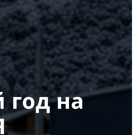
 год на
Я