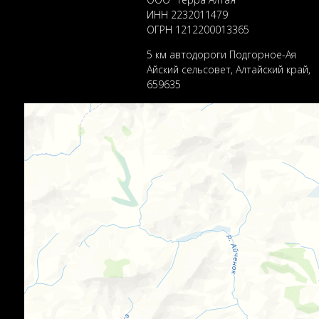
ИНН 2232011479
ОГРН 1212200013365
5 км автодороги Подгорное-Ая
Айский сельсовет, Алтайский край,
659635