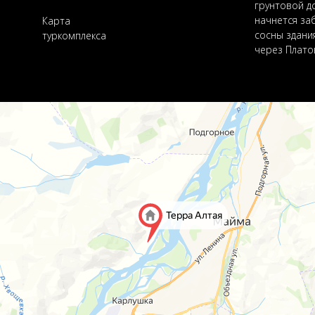
грунтовой до
начнется заб
Карта
сосны здани
туркомплекса
через Плато