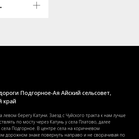
.
одороги Подгорное-Ая Айский сельсовет,
й край
 левом берегу Катуни. Заезд с Чуйского тракта к нам лучше
твлять по мосту через Катунь у села Платово, далее
о села Подгорное. В центре села на коричневом
ом дорожном знаке повернуть направо и не сворачивая по