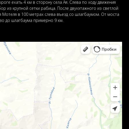
роге ехать 4 км в сторону села Ая. Слева по ходу движения
ор из крупной сетки рабица. После двухэтажного из светлой
я Мотеля в 100 метрах слева въезд со шлагбаумом. От моста
во до шлагбаума примерно 9 км.