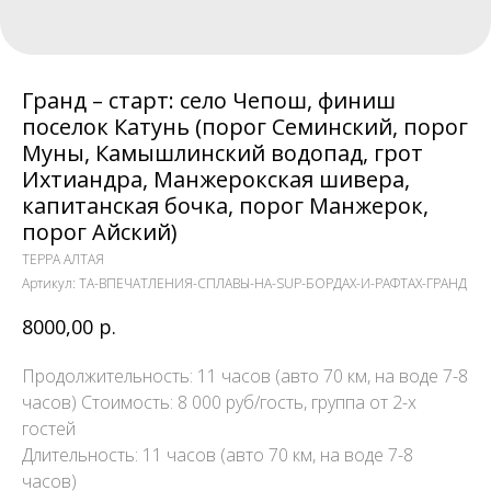
Гранд – старт: село Чепош, финиш
поселок Катунь (порог Семинский, порог
Муны, Камышлинский водопад, грот
Ихтиандра, Манжерокская шивера,
капитанская бочка, порог Манжерок,
порог Айский)
ТЕРРА АЛТАЯ
Артикул:
TA-ВПЕЧАТЛЕНИЯ-СПЛАВЫ-НА-SUP-БОРДАХ-И-РАФТАХ-ГРАНД
8000,00
р.
Продолжительность: 11 часов (авто 70 км, на воде 7-8
часов) Стоимость: 8 000 руб/гость, группа от 2-х
гостей
Длительность: 11 часов (авто 70 км, на воде 7-8
часов)