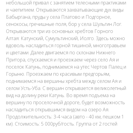
небольшой привал с занятием телесными практиками
и чаепитием. Открываются захватывающие дух виды
Бабыргана, пруды у села Платово и Подгорное,
сенокосы, гречишные поля, бор у села Шульгин Лог.
Открываются три из основных хребтов Горного
Алтая: Катунский, Сумультинский, Иолго. Здесь можно
вдоволь насладиться горной тишиной, многотравьем
и цветами. Далее двигаемся по склонам Нижнего
Притора, спускаемся и проезжаем через село Ая и
поселок Катунь, поднимаемся на утес Чертов Палец и
Горыню. Проезжаем по красивым предгорьям,
поднимаемся на вершины хребта между селом Ая и
селом Усть-Уба. С вершин открывается великолепный
вид на долину реки Катунь. Во время подъема на
вершину по проселочной дороге, будет возможность
насладиться открывшимся видом на озеро Ая.
Продолжительность: 3-4 часа (авто - 40 км, пешком 1
км). Стоимость: 5 000руб/гость. Группа от 2 гостей