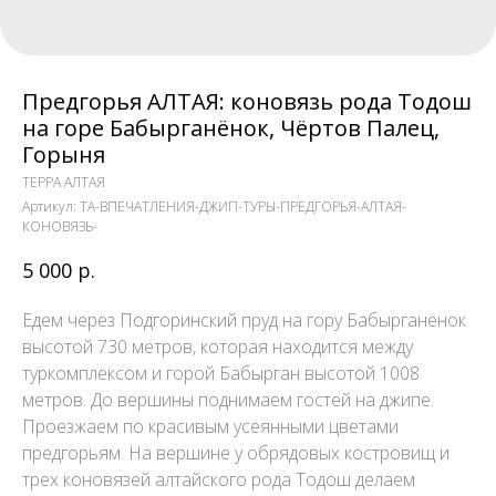
Предгорья АЛТАЯ: коновязь рода Тодош
на горе Бабырганёнок, Чёртов Палец,
Горыня
ТЕРРА АЛТАЯ
Артикул:
TA-ВПЕЧАТЛЕНИЯ-ДЖИП-ТУРЫ-ПРЕДГОРЬЯ-АЛТАЯ-
КОНОВЯЗЬ-
5 000
р.
Едем через Подгоринский пруд на гору Бабырганёнок
высотой 730 метров, которая находится между
туркомплексом и горой Бабырган высотой 1008
метров. До вершины поднимаем гостей на джипе.
Проезжаем по красивым усеянными цветами
предгорьям. На вершине у обрядовых костровищ и
трех коновязей алтайского рода Тодош делаем