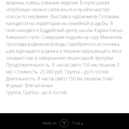
акарины, ковры, кованые изделия. В юрте-шатре
«Кербалык» можно записаться и пройти мастер-
классы по керамике. Выставка художников Головань
находится на территории их семейной усадьбы. В
селе находится Буддийский центр школы Карма Кагью
Алмазного пути. Совершим подъем на гору Менжелик.
Прохлада родниковой воды Серебряного источника,
шум журчащего родника и тишина окружающего леса
ожидают нас в завершении пешеходной прогулки.
Продолжительность: 8 часов (авто 150 км, пешком 3
км). Стоимость: 25 000 руб. Группа – до 6 гостей.
Длительность: 8 часов (авто 150 км, пешком 3 км).
Формат: Впечатление
Группа: Группа – до 6 гостей
Tilda
Made on