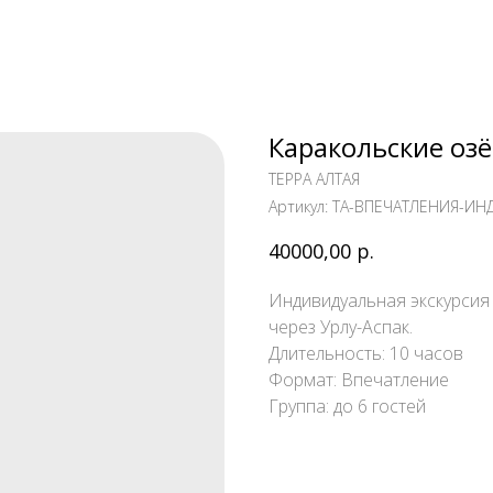
Каракольские озё
ТЕРРА АЛТАЯ
Артикул:
TA-ВПЕЧАТЛЕНИЯ-И
40000,00
р.
Индивидуальная экскурсия
через Урлу-Аспак.
Длительность: 10 часов
Формат: Впечатление
Группа: до 6 гостей