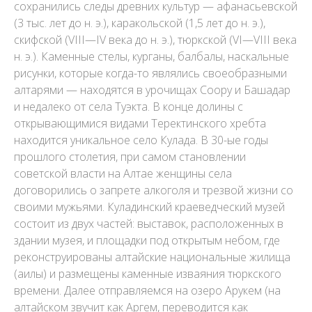
сохранились следы древних культур — афанасьевской
(3 тыс. лет до н. э.), каракольской (1,5 лет до н. э.),
скифской (VIII—IV века до н. э.), тюркской (VI—VIII века
н. э.). Каменные стелы, курганы, балбалы, наскальные
рисунки, которые когда-то являлись своеобразными
алтарями — находятся в урочищах Соору и Башадар
и недалеко от села Туэкта. В конце долины с
открывающимися видами Теректинского хребта
находится уникальное село Кулада. В 30-ые годы
прошлого столетия, при самом становлении
советской власти на Алтае женщины села
договорились о запрете алкоголя и трезвой жизни со
своими мужьями. Куладинский краеведческий музей
состоит из двух частей: выставок, расположенных в
здании музея, и площадки под открытым небом, где
реконструированы алтайские национальные жилища
(аилы) и размещены каменные изваяния тюркского
времени. Далее отправляемся на озеро Арукем (на
алтайском звучит как Аргем, переводится как