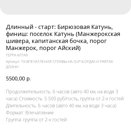
Длинный - старт: Бирюзовая Катунь,
финиш: поселок Катунь (Манжерокская
шивера, капитанская бочка, порог
Манжерок, порог Айский)
ТЕРРА АЛТАЯ
Артикул:
TA-ВПЕЧАТЛЕНИЯ-СПЛАВЫ-НА-SUP-БОРДАХ-И-РАФТАХ-
ДЛИНН
5500,00
р.
Продолжительность: 6 часов (авто 40 км, на воде 3
часа) Стоимость: 5 500 руб/гость, группа от 2-х гостей
Длительность: 6 часов (авто 40 км, на воде 3 часа)
Формат: Впечатление
Группа: группа от 2-х гостей